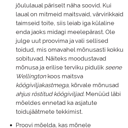
jõululaual päriselt näha soovid. Kui
laual on mitmeid maitsvaid, värvirikkaid
taimseid toite, siis leiab iga külaline
enda jaoks midagi meelepärast. Ole
julge uut proovima ja vali sellised
toidud, mis omavahel mõnusasti kokku
sobituvad. Näiteks moodustavad
mõnusa ja erilise terviku pidulik
seene
Wellington
koos maitsva
köögiviljakastmega
, kõrvale mõnusad
ahjus röstitud köögiviljad
. Menüüd läbi
mõeldes ennetad ka asjatute
toidujäätmete tekkimist.
Proovi mõelda, kas mõnele