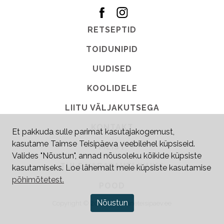
RETSEPTID
TOIDUNIPID
UUDISED
KOOLIDELE
LIITU VÄLJAKUTSEGA
KONTAKT
Et pakkuda sulle parimat kasutajakogemust,
kasutame Taimse Teisipäeva veebilehel küpsiseid.
MEIST
Valides "Nõustun", annad nõusoleku kõikide küpsiste
TULE VABATAHTLIKUKS
kasutamiseks. Loe lähemalt meie küpsiste kasutamise
põhimõtetest.
POOD
Nõustun
Copyright © 2026
•
taimneteisipaev.ee