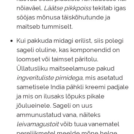
nõiaväel.
Läätse pikkpoiss
tekitab igas
sööjas mõnusa täiskõhutunde ja
maitseb tummiselt.
Kui pakkuda midagi erilist, siis polegi
sageli oluline, kas komponendid on
loomset või taimset päritolu.
Üllatusliku maitseelamuse pakud
ingverituliste pirnidega
, mis asetatud
sametisele India pähkli kreemi padjale
ja mis on ilusaks lõpuks pikale
jõulueinele. Sageli on uus
ammunustatud vana, näiteks
leivamagustoit
võib tuua vanematel
pereliikmetel meelde mõne helge