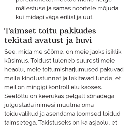
mälestuse ja samas noortele mõjuda
kui midagi väga erilist ja uut.
Taimset toitu pakkudes
tekitad avatust ja huvi
See, mida me sööme, on meie jaoks isiklik
küsimus. Toidust tuleneb suuresti meie
heaolu, meie toitumisharjumused pakuvad
meile kindlustunnet ja tekitavad tunde, et
meil on mingigi kontroll elu kaoses.
Seetõttu on keerukas pelgalt sõnadega
julgustada inimesi muutma oma
toiduvalikud ja asendama loomsed toidud
taimsetega. Takistuseks on ka asjaolu, et