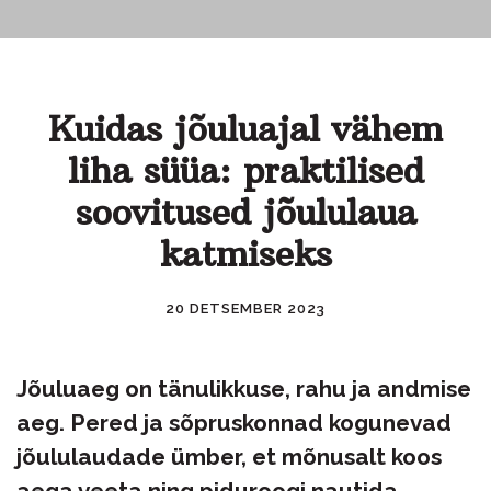
Kuidas jõuluajal vähem
liha süüa: praktilised
soovitused jõululaua
katmiseks
20 DETSEMBER 2023
Jõuluaeg on tänulikkuse, rahu ja andmise
aeg. Pered ja sõpruskonnad kogunevad
jõululaudade ümber, et mõnusalt koos
aega veeta ning piduroogi nautida.