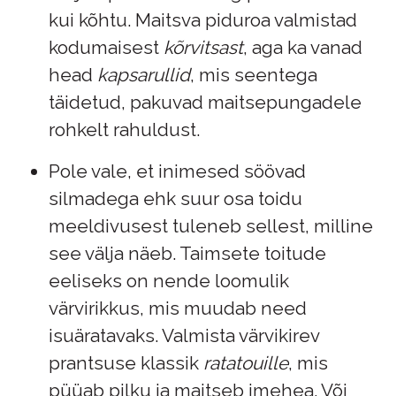
kui kõhtu. Maitsva piduroa valmistad
kodumaisest
kõrvitsast
, aga ka vanad
head
kapsarullid
, mis seentega
täidetud, pakuvad maitsepungadele
rohkelt rahuldust.
Pole vale, et inimesed söövad
silmadega ehk suur osa toidu
meeldivusest tuleneb sellest, milline
see välja näeb. Taimsete toitude
eeliseks on nende loomulik
värvirikkus, mis muudab need
isuäratavaks. Valmista värvikirev
prantsuse klassik
ratatouille
, mis
püüab pilku ja maitseb imehea. Või