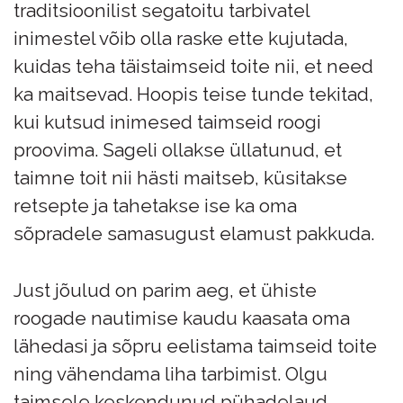
traditsioonilist segatoitu tarbivatel
inimestel võib olla raske ette kujutada,
kuidas teha täistaimseid toite nii, et need
ka maitsevad. Hoopis teise tunde tekitad,
kui kutsud inimesed taimseid roogi
proovima. Sageli ollakse üllatunud, et
taimne toit nii hästi maitseb, küsitakse
retsepte ja tahetakse ise ka oma
sõpradele samasugust elamust pakkuda.
Just jõulud on parim aeg, et ühiste
roogade nautimise kaudu kaasata oma
lähedasi ja sõpru eelistama taimseid toite
ning vähendama liha tarbimist. Olgu
taimsele keskendunud pühadelaud