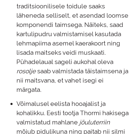
traditsioonilisele toidule saaks
läheneda selliselt, et asendad loomse
komponendi taimsega. Näiteks, saad
kartulipudru valmistamisel kasutada
lehmapiima asemel kaerakoort ning
lisada maitseks veidi muskaati.
Pühadelaual sageli aukohal oleva
rosolje
saab valmistada täistaimsena ja
nii maitsvana, et vahet isegi ei
märgata.
Võimalusel eelista hooajalist ja
kohalikku. Eesti tootja Thormi hakisega
valmistatud mahlane
jõuluterriin
mõjub pidulikuna ning paitab nii silmi