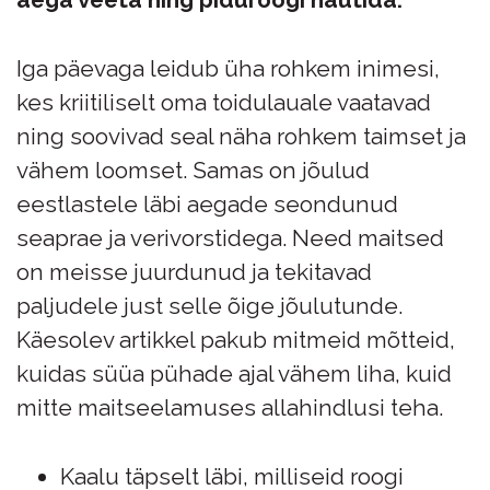
Iga päevaga leidub üha rohkem inimesi,
kes kriitiliselt oma toidulauale vaatavad
ning soovivad seal näha rohkem taimset ja
vähem loomset. Samas on jõulud
eestlastele läbi aegade seondunud
seaprae ja verivorstidega. Need maitsed
on meisse juurdunud ja tekitavad
paljudele just selle õige jõulutunde.
Käesolev artikkel pakub mitmeid mõtteid,
kuidas süüa pühade ajal vähem liha, kuid
mitte maitseelamuses allahindlusi teha.
Kaalu täpselt läbi, milliseid roogi