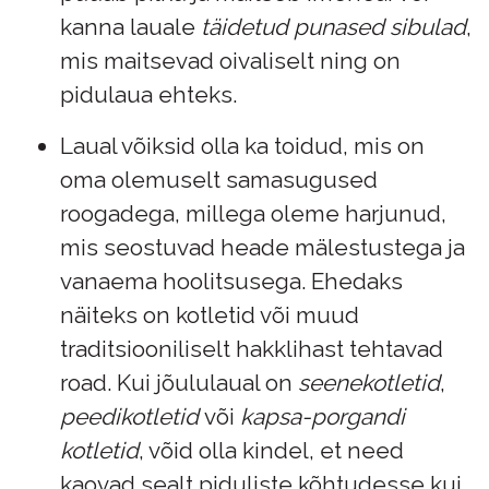
kanna lauale
täidetud punased sibulad
,
mis maitsevad oivaliselt ning on
pidulaua ehteks.
Laual võiksid olla ka toidud, mis on
oma olemuselt samasugused
roogadega, millega oleme harjunud,
mis seostuvad heade mälestustega ja
vanaema hoolitsusega. Ehedaks
näiteks on kotletid või muud
traditsiooniliselt hakklihast tehtavad
road. Kui jõululaual on
seenekotletid
,
peedikotletid
või
kapsa-porgandi
kotletid
, võid olla kindel, et need
kaovad sealt piduliste kõhtudesse kui