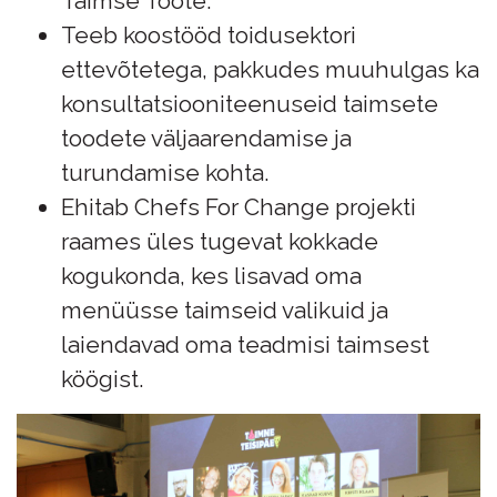
Taimse Toote.
Teeb koostööd toidusektori
ettevõtetega, pakkudes muuhulgas ka
konsultatsiooniteenuseid taimsete
toodete väljaarendamise ja
turundamise kohta.
Ehitab Chefs For Change projekti
raames üles tugevat kokkade
kogukonda, kes lisavad oma
menüüsse taimseid valikuid ja
laiendavad oma teadmisi taimsest
köögist.