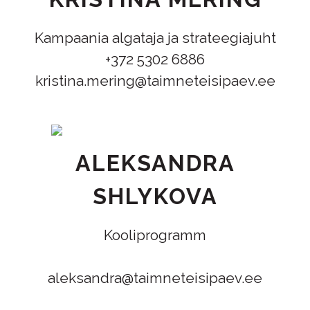
Kampaania algataja ja strateegiajuht
+372 5302 6886
kristina.mering@taimneteisipaev.ee
ALEKSANDRA
SHLYKOVA
Kooliprogramm
aleksandra@taimneteisipaev.ee