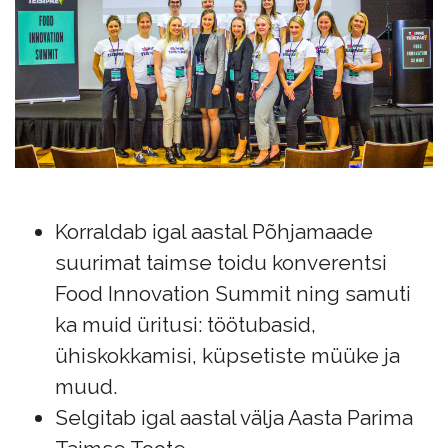
Korraldab igal aastal Põhjamaade
suurimat taimse toidu konverentsi
Food Innovation Summit ning samuti
ka muid üritusi: töötubasid,
ühiskokkamisi, küpsetiste müüke ja
muud.
Selgitab igal aastal välja Aasta Parima