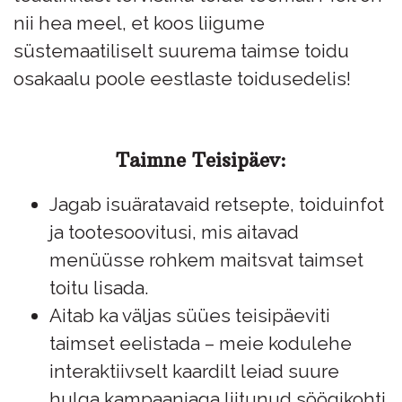
nii hea meel, et koos liigume
süstemaatiliselt suurema taimse toidu
osakaalu poole eestlaste toidusedelis!
Taimne Teisipäev:
Jagab isuäratavaid retsepte, toiduinfot
ja tootesoovitusi, mis aitavad
menüüsse rohkem maitsvat taimset
toitu lisada.
Aitab ka väljas süües teisipäeviti
taimset eelistada – meie kodulehe
interaktiivselt kaardilt leiad suure
hulga kampaaniaga liitunud söögikohti