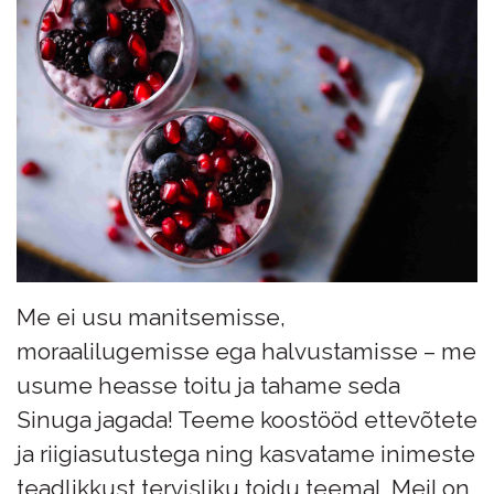
Me ei usu manitsemisse,
moraalilugemisse ega halvustamisse – me
usume heasse toitu ja tahame seda
Sinuga jagada! Teeme koostööd ettevõtete
ja riigiasutustega ning kasvatame inimeste
teadlikkust tervisliku toidu teemal. Meil on