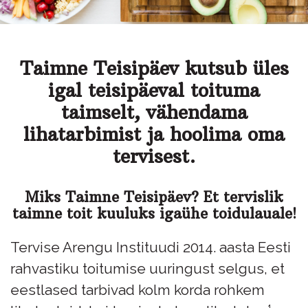
Taimne Teisipäev kutsub üles
igal teisipäeval toituma
taimselt, vähendama
lihatarbimist ja hoolima oma
tervisest.
Miks Taimne Teisipäev? Et tervislik
taimne toit kuuluks igaühe toidulauale!
Tervise Arengu Instituudi 2014. aasta Eesti
rahvastiku toitumise uuringust selgus, et
eestlased tarbivad kolm korda rohkem