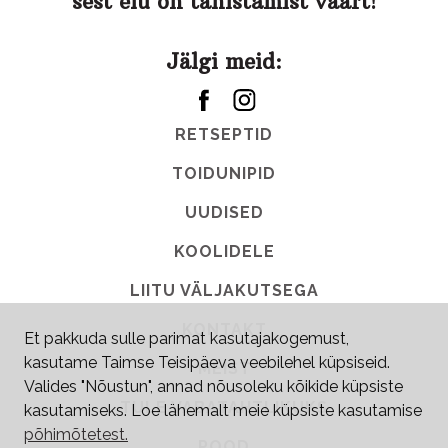
sest elu on tähistamist väärt!
Jälgi meid:
RETSEPTID
TOIDUNIPID
UUDISED
KOOLIDELE
LIITU VÄLJAKUTSEGA
KONTAKT
Et pakkuda sulle parimat kasutajakogemust,
kasutame Taimse Teisipäeva veebilehel küpsiseid.
MEIST
Valides "Nõustun", annad nõusoleku kõikide küpsiste
TULE VABATAHTLIKUKS
kasutamiseks. Loe lähemalt meie küpsiste kasutamise
põhimõtetest.
POOD