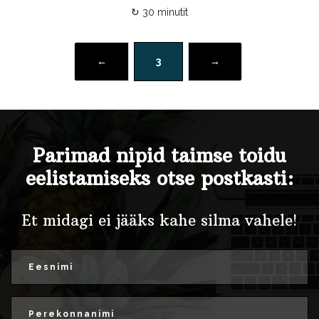
↻ 30 minutit
←
3
→
Parimad nipid taimse toidu
eelistamiseks otse postkasti:
Et midagi ei jääks kahe silma vahele!