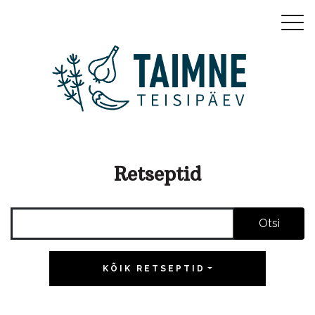
Retseptid
Otsi
KÕIK RETSEPTID