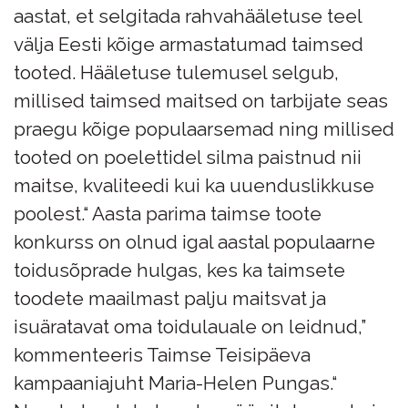
aastat, et selgitada rahvahääletuse teel
välja Eesti kõige armastatumad taimsed
tooted. Hääletuse tulemusel selgub,
millised taimsed maitsed on tarbijate seas
praegu kõige populaarsemad ning millised
tooted on poelettidel silma paistnud nii
maitse, kvaliteedi kui ka uuenduslikkuse
poolest.“ Aasta parima taimse toote
konkurss on olnud igal aastal populaarne
toidusõprade hulgas, kes ka taimsete
toodete maailmast palju maitsvat ja
isuäratavat oma toidulauale on leidnud,”
kommenteeris Taimse Teisipäeva
kampaaniajuht Maria-Helen Pungas.“