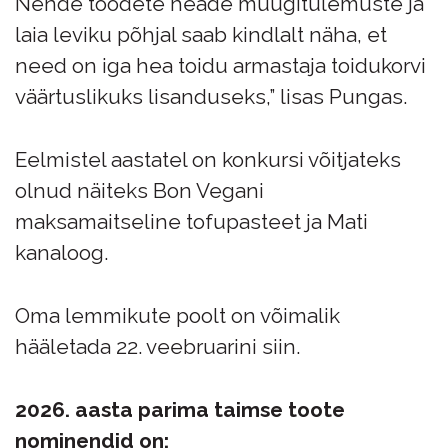
Nende toodete heade müügitulemuste ja
laia leviku põhjal saab kindlalt näha, et
need on iga hea toidu armastaja toidukorvi
väärtuslikuks lisanduseks,” lisas Pungas.
Eelmistel aastatel on konkursi võitjateks
olnud näiteks Bon Vegani
maksamaitseline tofupasteet ja Mati
kanaloog.
Oma lemmikute poolt on võimalik
hääletada 22. veebruarini
siin
.
2026. aasta parima taimse toote
nominendid on: