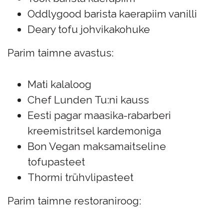
Oddlygood barista kaerapiim vanilli
Deary tofu johvikakohuke
Parim taimne avastus:
Mati kalaloog
Chef Lunden Tu:ni kauss
Eesti pagar maasika-rabarberi
kreemistritsel kardemoniga
Bon Vegan maksamaitseline
tofupasteet
Thormi trühvlipasteet
Parim taimne restoraniroog: