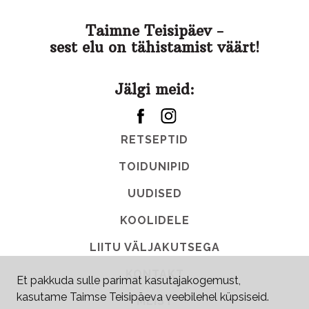
Taimne Teisipäev -
sest elu on tähistamist väärt!
Jälgi meid:
RETSEPTID
TOIDUNIPID
UUDISED
KOOLIDELE
LIITU VÄLJAKUTSEGA
KONTAKT
Et pakkuda sulle parimat kasutajakogemust,
kasutame Taimse Teisipäeva veebilehel küpsiseid.
MEIST