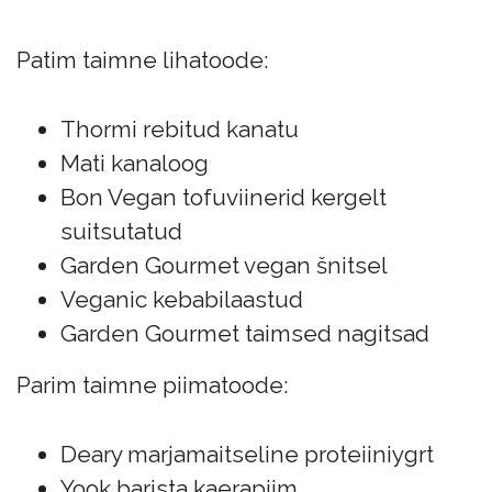
Patim taimne lihatoode:
Thormi rebitud kanatu
Mati kanaloog
Bon Vegan tofuviinerid kergelt
suitsutatud
Garden Gourmet vegan šnitsel
Veganic kebabilaastud
Garden Gourmet taimsed nagitsad
Parim taimne piimatoode:
Deary marjamaitseline proteiiniygrt
Yook barista kaerapiim