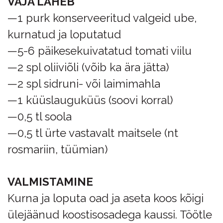
VAJA LÄHEB
—1 purk konserveeritud valgeid ube,
kurnatud ja loputatud
—5-6 päikesekuivatatud tomati viilu
—2 spl oliiviõli (võib ka ära jätta)
—2 spl sidruni- või laimimahla
—1 küüslauguküüs (soovi korral)
—0,5 tl soola
—0,5 tl ürte vastavalt maitsele (nt
rosmariin, tüümian)
VALMISTAMINE
Kurna ja loputa oad ja aseta koos kõigi
ülejäänud koostisosadega kaussi. Töötle