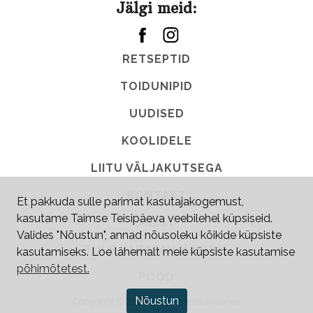
Jälgi meid:
RETSEPTID
TOIDUNIPID
UUDISED
KOOLIDELE
LIITU VÄLJAKUTSEGA
KONTAKT
Et pakkuda sulle parimat kasutajakogemust,
kasutame Taimse Teisipäeva veebilehel küpsiseid.
MEIST
Valides "Nõustun", annad nõusoleku kõikide küpsiste
TULE VABATAHTLIKUKS
kasutamiseks. Loe lähemalt meie küpsiste kasutamise
põhimõtetest.
POOD
Nõustun
Copyright © 2026
•
taimneteisipaev.ee