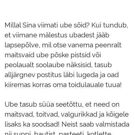
Millal Sina viimati ube sõid? Kui tundub,
et viimane mälestus ubadest jääb
lapsepõlve, mil otse vanema peenralt
maitsvaid ube põske pistsid või
peolaualt soolaube näksisid, tasub
alljärgnev postitus läbi lugeda ja oad
kiiremas korras oma toidulauale tuua!
Ube tasub süüa seetõt
tu, et need on
maitsvad, toitvad, valgurikkad ja kõigele
lisaks ka soodsad! Neist saab valmistada
nii suppi, hautist, pasteeti, kotlette,