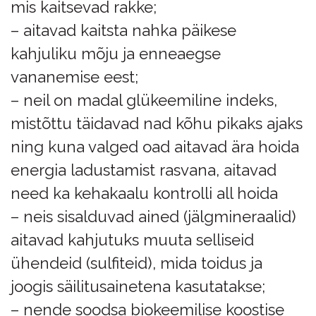
mis kaitsevad rakke;
– aitavad kaitsta nahka päikese
kahjuliku mõju ja enneaegse
vananemise eest;
– neil on madal glükeemiline indeks,
mistõttu täidavad nad kõhu pikaks ajaks
ning kuna valged oad aitavad ära hoida
energia ladustamist rasvana, aitavad
need ka kehakaalu kontrolli all hoida
– neis sisalduvad ained (jälgmineraalid)
aitavad kahjutuks muuta selliseid
ühendeid (sulfiteid), mida toidus ja
joogis säilitusainetena kasutatakse;
– nende soodsa biokeemilise koostise