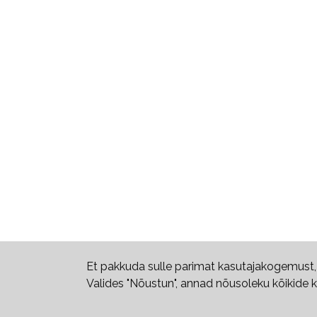
Et pakkuda sulle parimat kasutajakogemust,
Valides "Nõustun", annad nõusoleku kõikide