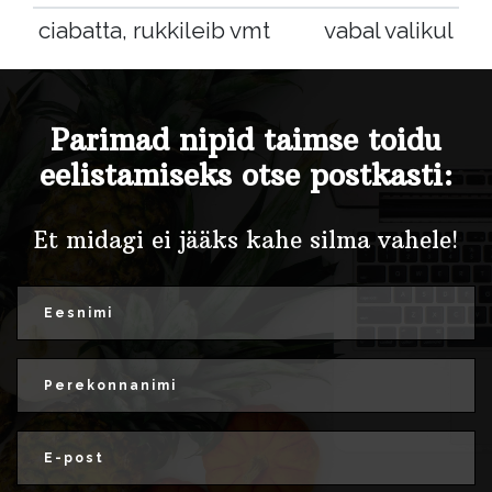
ciabatta, rukkileib vmt
vabal valikul
Parimad nipid taimse toidu
eelistamiseks otse postkasti:
Et midagi ei jääks kahe silma vahele!