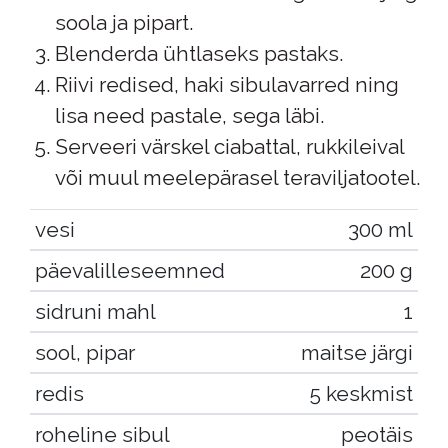
soola ja pipart.
Blenderda ühtlaseks pastaks.
Riivi redised, haki sibulavarred ning
lisa need pastale, sega läbi.
Serveeri värskel ciabattal, rukkileival
või muul meelepärasel teraviljatootel.
vesi
300 ml
päevalilleseemned
200 g
sidruni mahl
1
sool, pipar
maitse järgi
redis
5 keskmist
roheline sibul
peotäis