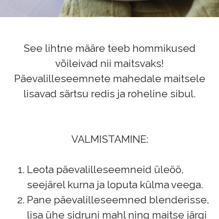
See lihtne määre teeb hommikused
võileivad nii maitsvaks!
Päevalilleseemnete mahedale maitsele
lisavad särtsu redis ja roheline sibul.
VALMISTAMINE:
Leota päevalilleseemneid üleöö,
seejärel kurna ja loputa külma veega.
Pane päevalilleseemned blenderisse,
lisa ühe sidruni mahl ning maitse järgi