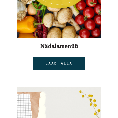
Nädalamenüü
LAADI ALLA