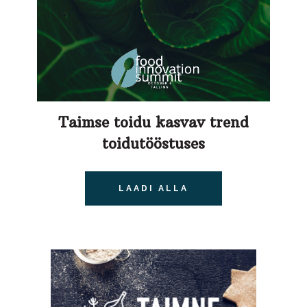
Taimse toidu kasvav trend
toidutööstuses
LAADI ALLA